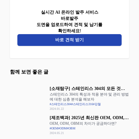
실시간 AI 온라인 발주 서비스
바로발주
도면을 업로드하여 견적 및 납기를
확인하세요!
바로 견적 받기
함께 보면 좋은 글
[소재탐구] 스테인리스 304의 모든 것을
스테인리스 304의 특성과 적용 분야 및 관리 방법
알아보자
에 대한 심층 분석을 해보자
#스테인리스304
#스테인리스316
#강철
2024.01.22
[제조백과] 2025년 최신판 OEM, ODM,
OEM, ODM, OBM의 차이가 궁금하다면?
OBM의 장단점 완벽 정리
#OEM
#ODM
#OBM
2024.05.21