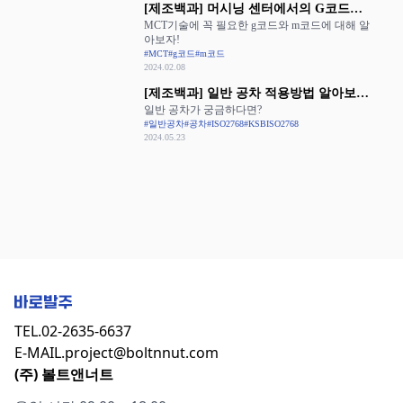
[제조백과] 머시닝 센터에서의 G코드와
MCT기술에 꼭 필요한 g코드와 m코드에 대해 알
M코드 활용
아보자!
#MCT
#g코드
#m코드
2024.02.08
[제조백과] 일반 공차 적용방법 알아보기:
일반 공차가 궁금하다면?
ISO 2768과 KS B ISO 2768
#일반공차
#공차
#ISO2768
#KSBISO2768
2024.05.23
TEL.
02-2635-6637
E-MAIL.
project@boltnnut.com
(주) 볼트앤너트