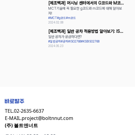
[제조백과] 머시닝 센터에서의 G코드와 M코드
MCT기술에 꼭 필요한 g코드와 m코드에 대해 알아보
활용
자!
#MCT
#g코드
#m코드
2024.02.08
[제조백과] 일반 공차 적용방법 알아보기: ISO
일반 공차가 궁금하다면?
2768과 KS B ISO 2768
#일반공차
#공차
#ISO2768
#KSBISO2768
2024.05.23
TEL.
02-2635-6637
E-MAIL.
project@boltnnut.com
(주) 볼트앤너트