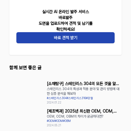
실시간 AI 온라인 발주 서비스
바로발주
도면을 업로드하여 견적 및 납기를
확인하세요!
바로 견적 받기
함께 보면 좋은 글
[소재탐구] 스테인리스 304의 모든 것을 알아
스테인리스 304의 특성과 적용 분야 및 관리 방법에 대
보자
한 심층 분석을 해보자
#스테인리스304
#스테인리스316
#강철
2024.01.22
[제조백과] 2025년 최신판 OEM, ODM,
OEM, ODM, OBM의 차이가 궁금하다면?
OBM의 장단점 완벽 정리
#OEM
#ODM
#OBM
2024.05.21