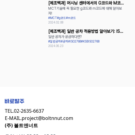
[제조백과] 머시닝 센터에서의 G코드와 M코드
MCT기술에 꼭 필요한 g코드와 m코드에 대해 알아보
활용
자!
#MCT
#g코드
#m코드
2024.02.08
[제조백과] 일반 공차 적용방법 알아보기: ISO
일반 공차가 궁금하다면?
2768과 KS B ISO 2768
#일반공차
#공차
#ISO2768
#KSBISO2768
2024.05.23
TEL.
02-2635-6637
E-MAIL.
project@boltnnut.com
(주) 볼트앤너트