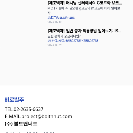
[제조백과] 머시닝 센터에서의 G코드와 M코드
MCT기술에 꼭 필요한 g코드와 m코드에 대해 알아보
활용
자!
#MCT
#g코드
#m코드
2024.02.08
[제조백과] 일반 공차 적용방법 알아보기: ISO
일반 공차가 궁금하다면?
2768과 KS B ISO 2768
#일반공차
#공차
#ISO2768
#KSBISO2768
2024.05.23
TEL.
02-2635-6637
E-MAIL.
project@boltnnut.com
(주) 볼트앤너트