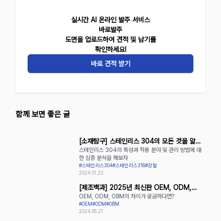
실시간 AI 온라인 발주 서비스
바로발주
도면을 업로드하여 견적 및 납기를
확인하세요!
바로 견적 받기
함께 보면 좋은 글
[소재탐구] 스테인리스 304의 모든 것을 알아
스테인리스 304의 특성과 적용 분야 및 관리 방법에 대
보자
한 심층 분석을 해보자
#스테인리스304
#스테인리스316
#강철
2024.01.22
[제조백과] 2025년 최신판 OEM, ODM,
OEM, ODM, OBM의 차이가 궁금하다면?
OBM의 장단점 완벽 정리
#OEM
#ODM
#OBM
2024.05.21