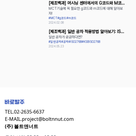
[제조백과] 머시닝 센터에서의 G코드와 M코드
MCT기술에 꼭 필요한 g코드와 m코드에 대해 알아보
활용
자!
#MCT
#g코드
#m코드
2024.02.08
[제조백과] 일반 공차 적용방법 알아보기: ISO
일반 공차가 궁금하다면?
2768과 KS B ISO 2768
#일반공차
#공차
#ISO2768
#KSBISO2768
2024.05.23
TEL.
02-2635-6637
E-MAIL.
project@boltnnut.com
(주) 볼트앤너트