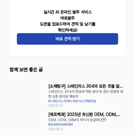
실시간 AI 온라인 발주 서비스
바로발주
도면을 업로드하여 견적 및 납기를
확인하세요!
바로 견적 받기
함께 보면 좋은 글
[소재탐구] 스테인리스 304의 모든 것을 알아
스테인리스 304의 특성과 적용 분야 및 관리 방법에 대
보자
한 심층 분석을 해보자
#스테인리스304
#스테인리스316
#강철
2024.01.22
[제조백과] 2025년 최신판 OEM, ODM,
OEM, ODM, OBM의 차이가 궁금하다면?
OBM의 장단점 완벽 정리
#OEM
#ODM
#OBM
2024.05.21