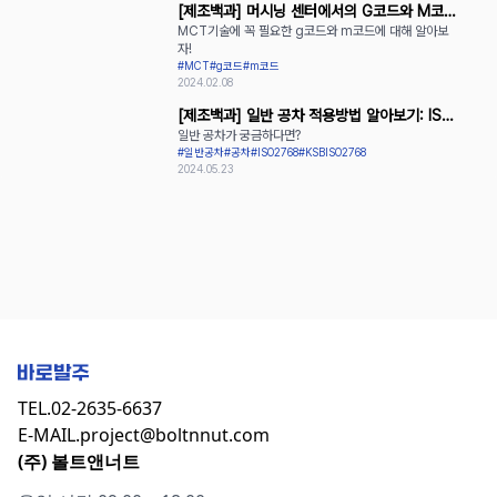
[제조백과] 머시닝 센터에서의 G코드와 M코드
MCT기술에 꼭 필요한 g코드와 m코드에 대해 알아보
활용
자!
#MCT
#g코드
#m코드
2024.02.08
[제조백과] 일반 공차 적용방법 알아보기: ISO
일반 공차가 궁금하다면?
2768과 KS B ISO 2768
#일반공차
#공차
#ISO2768
#KSBISO2768
2024.05.23
TEL.
02-2635-6637
E-MAIL.
project@boltnnut.com
(주) 볼트앤너트