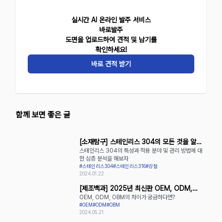
실시간 AI 온라인 발주 서비스
바로발주
도면을 업로드하여 견적 및 납기를
확인하세요!
바로 견적 받기
함께 보면 좋은 글
[소재탐구] 스테인리스 304의 모든 것을 알아
스테인리스 304의 특성과 적용 분야 및 관리 방법에 대
보자
한 심층 분석을 해보자
#스테인리스304
#스테인리스316
#강철
2024.01.22
[제조백과] 2025년 최신판 OEM, ODM,
OEM, ODM, OBM의 차이가 궁금하다면?
OBM의 장단점 완벽 정리
#OEM
#ODM
#OBM
2024.05.21