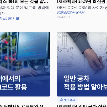
스 304의 모든 것을 알아
[제조백과] 2025년 최신판 
성과 적용 분야 및 관리 방법에
OEM, ODM, OBM의 차이가
의 장단점 완벽 정리
#OEM
#ODM
#OBM
보자
2024.05.21
리스316
#강철
😲 제조백과
 센터에서의 G코드와 M코
[제조백과] 일반 공차 적