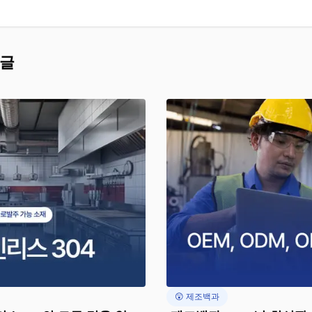
 글
😲 제조백과