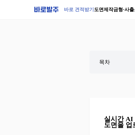
바로 견적받기
도면제작
금형·사출
목차
실시간 A
도면을 업