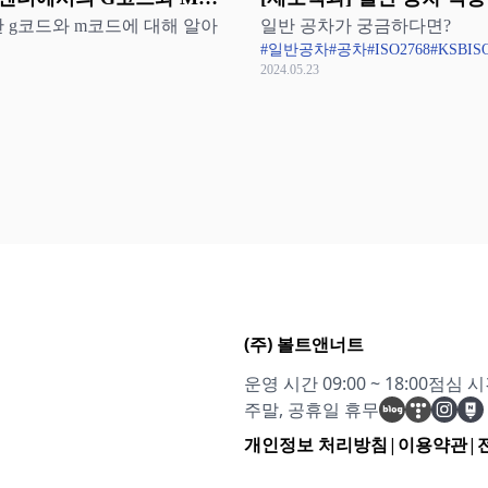
 g코드와 m코드에 대해 알아
일반 공차가 궁금하다면?
ISO 2768과 KS B ISO 276
#일반공차
#공차
#ISO2768
#KSBIS
2024.05.23
(주) 볼트앤너트
운영 시간 09:00 ~ 18:00
점심 시간 
주말, 공휴일 휴무
개인정보 처리방침
|
이용약관
|