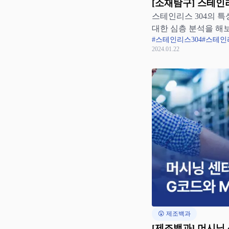
[소재탐구] 스테인리
스테인리스 304의 특
보자
대한 심층 분석을 해
#스테인리스304
#스테인
2024.01.22
😲 제조백과
[제조백과] 머시닝