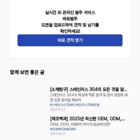
실시간 AI 온라인 발주 서비스
바로발주
도면을 업로드하여 견적 및 납기를
확인하세요!
바로 견적 받기
함께 보면 좋은 글
[소재탐구] 스테인리스 304의 모든 것을 알아
스테인리스 304의 특성과 적용 분야 및 관리 방법에 대
보자
한 심층 분석을 해보자
#스테인리스304
#스테인리스316
#강철
2024.01.22
[제조백과] 2025년 최신판 OEM, ODM,
OEM, ODM, OBM의 차이가 궁금하다면?
OBM의 장단점 완벽 정리
#OEM
#ODM
#OBM
2024.05.21