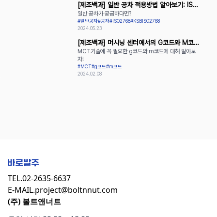
[제조백과] 일반 공차 적용방법 알아보기: ISO
일반 공차가 궁금하다면?
2768과 KS B ISO 2768
#일반공차
#공차
#ISO2768
#KSBISO2768
2024.05.23
[제조백과] 머시닝 센터에서의 G코드와 M코드
MCT기술에 꼭 필요한 g코드와 m코드에 대해 알아보
활용
자!
#MCT
#g코드
#m코드
2024.02.08
TEL.
02-2635-6637
E-MAIL.
project@boltnnut.com
(주) 볼트앤너트