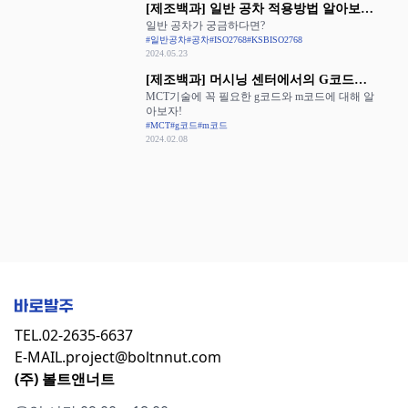
[제조백과] 일반 공차 적용방법 알아보기:
일반 공차가 궁금하다면?
ISO 2768과 KS B ISO 2768
#일반공차
#공차
#ISO2768
#KSBISO2768
2024.05.23
[제조백과] 머시닝 센터에서의 G코드와
MCT기술에 꼭 필요한 g코드와 m코드에 대해 알
M코드 활용
아보자!
#MCT
#g코드
#m코드
2024.02.08
TEL.
02-2635-6637
E-MAIL.
project@boltnnut.com
(주) 볼트앤너트