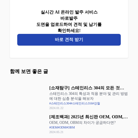
실시간 AI 온라인 발주 서비스
바로발주
도면을 업로드하여 견적 및 납기를
확인하세요!
바로 견적 받기
함께 보면 좋은 글
[소재탐구] 스테인리스 304의 모든 것을
스테인리스 304의 특성과 적용 분야 및 관리 방법
알아보자
에 대한 심층 분석을 해보자
#스테인리스304
#스테인리스316
#강철
2024.01.22
[제조백과] 2025년 최신판 OEM, ODM,
OEM, ODM, OBM의 차이가 궁금하다면?
OBM의 장단점 완벽 정리
#OEM
#ODM
#OBM
2024.05.21