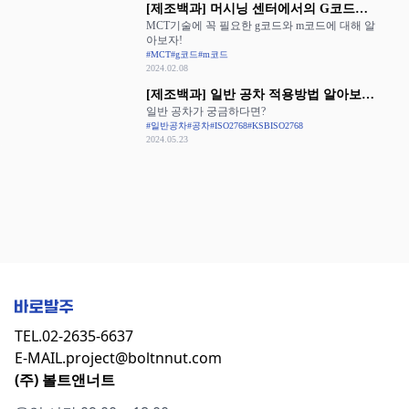
[제조백과] 머시닝 센터에서의 G코드와
MCT기술에 꼭 필요한 g코드와 m코드에 대해 알
M코드 활용
아보자!
#MCT
#g코드
#m코드
2024.02.08
[제조백과] 일반 공차 적용방법 알아보기:
일반 공차가 궁금하다면?
ISO 2768과 KS B ISO 2768
#일반공차
#공차
#ISO2768
#KSBISO2768
2024.05.23
TEL.
02-2635-6637
E-MAIL.
project@boltnnut.com
(주) 볼트앤너트