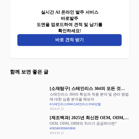
실시간 AI 온라인 발주 서비스
바로발주
도면을 업로드하여 견적 및 납기를
확인하세요!
바로 견적 받기
함께 보면 좋은 글
[소재탐구] 스테인리스 304의 모든 것을
스테인리스 304의 특성과 적용 분야 및 관리 방법
알아보자
에 대한 심층 분석을 해보자
#스테인리스304
#스테인리스316
#강철
2024.01.22
[제조백과] 2025년 최신판 OEM, ODM,
OEM, ODM, OBM의 차이가 궁금하다면?
OBM의 장단점 완벽 정리
#OEM
#ODM
#OBM
2024.05.21