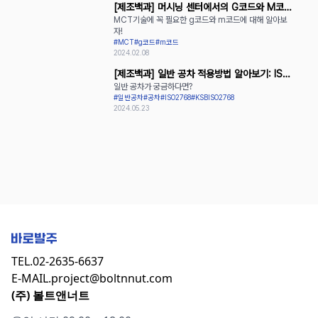
[제조백과] 머시닝 센터에서의 G코드와 M코드
MCT기술에 꼭 필요한 g코드와 m코드에 대해 알아보
활용
자!
#MCT
#g코드
#m코드
2024.02.08
[제조백과] 일반 공차 적용방법 알아보기: ISO
일반 공차가 궁금하다면?
2768과 KS B ISO 2768
#일반공차
#공차
#ISO2768
#KSBISO2768
2024.05.23
TEL.
02-2635-6637
E-MAIL.
project@boltnnut.com
(주) 볼트앤너트