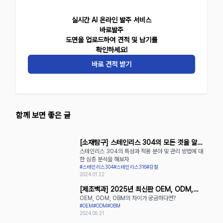
실시간 AI 온라인 발주 서비스
바로발주
도면을 업로드하여 견적 및 납기를
확인하세요!
바로 견적 받기
함께 보면 좋은 글
[소재탐구] 스테인리스 304의 모든 것을 알아
스테인리스 304의 특성과 적용 분야 및 관리 방법에 대
보자
한 심층 분석을 해보자
#스테인리스304
#스테인리스316
#강철
2024.01.22
[제조백과] 2025년 최신판 OEM, ODM,
OEM, ODM, OBM의 차이가 궁금하다면?
OBM의 장단점 완벽 정리
#OEM
#ODM
#OBM
2024.05.21