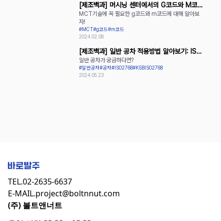
[제조백과] 머시닝 센터에서의 G코드와 M코드
MCT기술에 꼭 필요한 g코드와 m코드에 대해 알아보
활용
자!
#MCT
#g코드
#m코드
2024.02.08
[제조백과] 일반 공차 적용방법 알아보기: ISO
일반 공차가 궁금하다면?
2768과 KS B ISO 2768
#일반공차
#공차
#ISO2768
#KSBISO2768
2024.05.23
TEL.
02-2635-6637
E-MAIL.
project@boltnnut.com
(주) 볼트앤너트