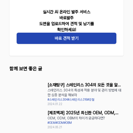
실시간 AI 온라인 발주 서비스
바로발주
도면을 업로드하여 견적 및 납기를
확인하세요!
바로 견적 받기
함께 보면 좋은 글
[소재탐구] 스테인리스 304의 모든 것을 알아
스테인리스 304의 특성과 적용 분야 및 관리 방법에 대
보자
한 심층 분석을 해보자
#스테인리스304
#스테인리스316
#강철
2024.01.22
[제조백과] 2025년 최신판 OEM, ODM,
OEM, ODM, OBM의 차이가 궁금하다면?
OBM의 장단점 완벽 정리
#OEM
#ODM
#OBM
2024.05.21