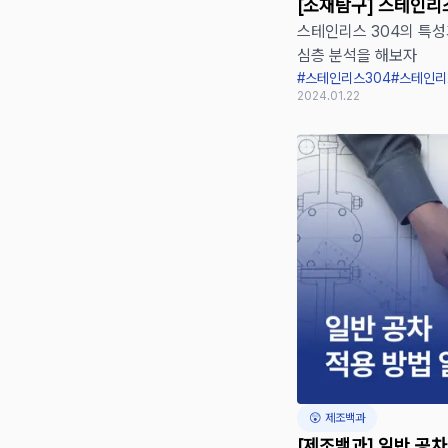
[소재탐구] 스테인리
스테인리스 304의 특성
심층 분석을 해보자
#스테인리스304
#스테인리
2024.01.22
😲 제조백과
[제조백과] 일반 공차