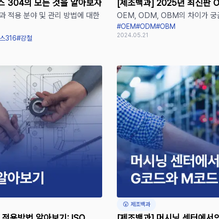
스 304의 모든 것을 알아보자
[제조백과] 2025년 최신판 O
과 적용 분야 및 관리 방법에 대한
OEM, ODM, OBM의 차이가 
장단점 완벽 정리
#OEM
#ODM
#OBM
2024.05.21
스316
#강철
😲 제조백과
 적용방법 알아보기: ISO
[제조백과] 머시닝 센터에서