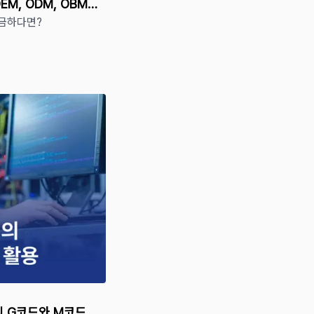
EM, ODM, OBM의
궁금하다면?
의 G코드와 M코드 활