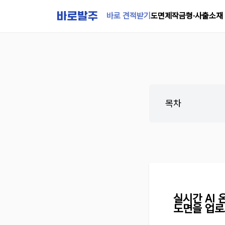
바로 견적받기
도면제작
금형·사출
소재
목차
실시간 AI
도면을 업로