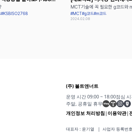
?
MCT기술에 꼭 필요한 g코드와 
2768
용
8
#KSBISO2768
#MCT
#g코드
#m코드
2024.02.08
(주) 볼트앤너트
운영 시간 09:00 ~ 18:00
점심 시간 
주말, 공휴일 휴무
개인정보 처리방침
|
이용약관
|
대표자 : 윤기열 |
사업자 등록번호 : 