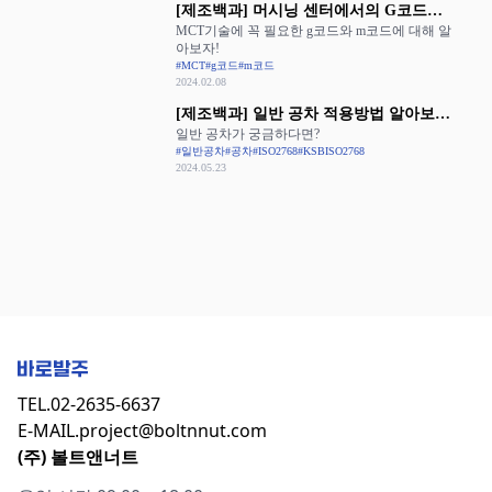
[제조백과] 머시닝 센터에서의 G코드와
MCT기술에 꼭 필요한 g코드와 m코드에 대해 알
M코드 활용
아보자!
#MCT
#g코드
#m코드
2024.02.08
[제조백과] 일반 공차 적용방법 알아보기:
일반 공차가 궁금하다면?
ISO 2768과 KS B ISO 2768
#일반공차
#공차
#ISO2768
#KSBISO2768
2024.05.23
TEL.
02-2635-6637
E-MAIL.
project@boltnnut.com
(주) 볼트앤너트