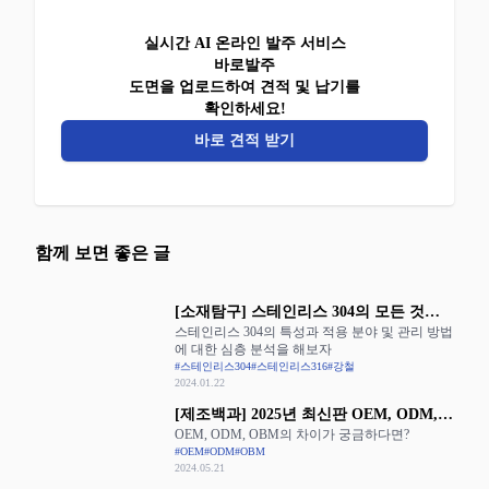
실시간 AI 온라인 발주 서비스
바로발주
도면을 업로드하여 견적 및 납기를
확인하세요!
바로 견적 받기
함께 보면 좋은 글
[소재탐구] 스테인리스 304의 모든 것을
스테인리스 304의 특성과 적용 분야 및 관리 방법
알아보자
에 대한 심층 분석을 해보자
#스테인리스304
#스테인리스316
#강철
2024.01.22
[제조백과] 2025년 최신판 OEM, ODM,
OEM, ODM, OBM의 차이가 궁금하다면?
OBM의 장단점 완벽 정리
#OEM
#ODM
#OBM
2024.05.21