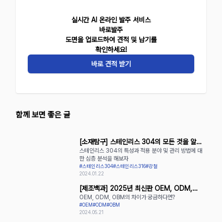
실시간 AI 온라인 발주 서비스
바로발주
도면을 업로드하여 견적 및 납기를
확인하세요!
바로 견적 받기
함께 보면 좋은 글
[소재탐구] 스테인리스 304의 모든 것을 알아
스테인리스 304의 특성과 적용 분야 및 관리 방법에 대
보자
한 심층 분석을 해보자
#스테인리스304
#스테인리스316
#강철
2024.01.22
[제조백과] 2025년 최신판 OEM, ODM,
OEM, ODM, OBM의 차이가 궁금하다면?
OBM의 장단점 완벽 정리
#OEM
#ODM
#OBM
2024.05.21