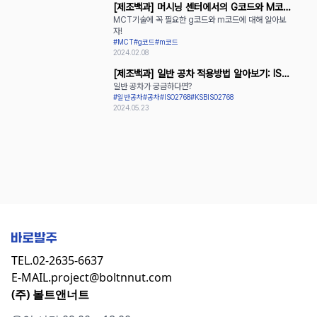
[제조백과] 머시닝 센터에서의 G코드와 M코드
MCT기술에 꼭 필요한 g코드와 m코드에 대해 알아보
활용
자!
#MCT
#g코드
#m코드
2024.02.08
[제조백과] 일반 공차 적용방법 알아보기: ISO
일반 공차가 궁금하다면?
2768과 KS B ISO 2768
#일반공차
#공차
#ISO2768
#KSBISO2768
2024.05.23
TEL.
02-2635-6637
E-MAIL.
project@boltnnut.com
(주) 볼트앤너트