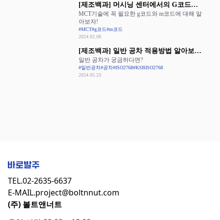
[제조백과] 머시닝 센터에서의 G코드와
MCT기술에 꼭 필요한 g코드와 m코드에 대해 알
M코드 활용
아보자!
#MCT
#g코드
#m코드
2024.02.08
[제조백과] 일반 공차 적용방법 알아보기:
일반 공차가 궁금하다면?
ISO 2768과 KS B ISO 2768
#일반공차
#공차
#ISO2768
#KSBISO2768
2024.05.23
TEL.
02-2635-6637
E-MAIL.
project@boltnnut.com
(주) 볼트앤너트