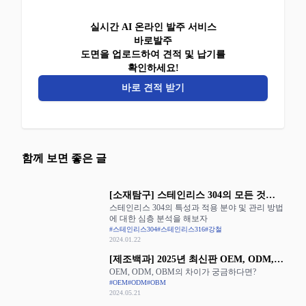
실시간 AI 온라인 발주 서비스
바로발주
도면을 업로드하여 견적 및 납기를
확인하세요!
바로 견적 받기
함께 보면 좋은 글
[소재탐구] 스테인리스 304의 모든 것을
스테인리스 304의 특성과 적용 분야 및 관리 방법
알아보자
에 대한 심층 분석을 해보자
#스테인리스304
#스테인리스316
#강철
2024.01.22
[제조백과] 2025년 최신판 OEM, ODM,
OEM, ODM, OBM의 차이가 궁금하다면?
OBM의 장단점 완벽 정리
#OEM
#ODM
#OBM
2024.05.21