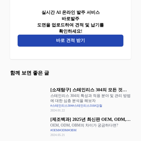
실시간 AI 온라인 발주 서비스
바로발주
도면을 업로드하여 견적 및 납기를
확인하세요!
바로 견적 받기
함께 보면 좋은 글
[소재탐구] 스테인리스 304의 모든 것을
스테인리스 304의 특성과 적용 분야 및 관리 방법
알아보자
에 대한 심층 분석을 해보자
#스테인리스304
#스테인리스316
#강철
2024.01.22
[제조백과] 2025년 최신판 OEM, ODM,
OEM, ODM, OBM의 차이가 궁금하다면?
OBM의 장단점 완벽 정리
#OEM
#ODM
#OBM
2024.05.21