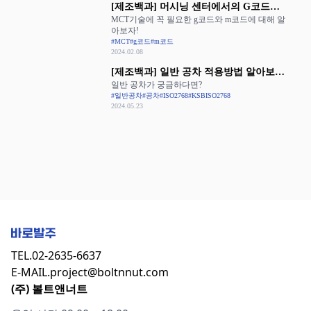
[제조백과] 머시닝 센터에서의 G코드와
MCT기술에 꼭 필요한 g코드와 m코드에 대해 알
M코드 활용
아보자!
#MCT
#g코드
#m코드
2024.02.08
[제조백과] 일반 공차 적용방법 알아보기:
일반 공차가 궁금하다면?
ISO 2768과 KS B ISO 2768
#일반공차
#공차
#ISO2768
#KSBISO2768
2024.05.23
TEL.
02-2635-6637
E-MAIL.
project@boltnnut.com
(주) 볼트앤너트