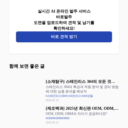
실시간 AI 온라인 발주 서비스
바로발주
도면을 업로드하여 견적 및 납기를
확인하세요!
바로 견적 받기
함께 보면 좋은 글
[소재탐구] 스테인리스 304의 모든 것을
스테인리스 304의 특성과 적용 분야 및 관리 방법
알아보자
에 대한 심층 분석을 해보자
#스테인리스304
#스테인리스316
#강철
2024.01.22
[제조백과] 2025년 최신판 OEM, ODM,
OEM, ODM, OBM의 차이가 궁금하다면?
OBM의 장단점 완벽 정리
#OEM
#ODM
#OBM
2024.05.21