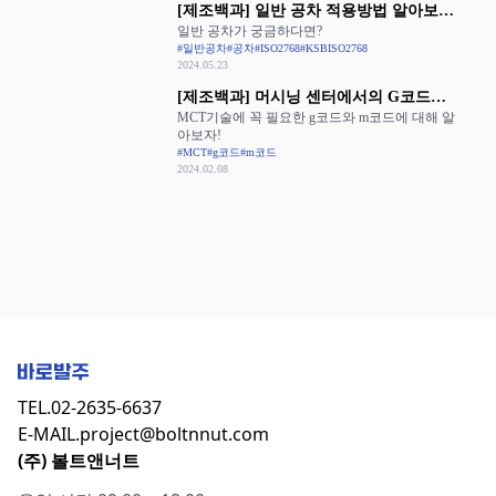
[제조백과] 일반 공차 적용방법 알아보기:
일반 공차가 궁금하다면?
ISO 2768과 KS B ISO 2768
#일반공차
#공차
#ISO2768
#KSBISO2768
2024.05.23
[제조백과] 머시닝 센터에서의 G코드와
MCT기술에 꼭 필요한 g코드와 m코드에 대해 알
M코드 활용
아보자!
#MCT
#g코드
#m코드
2024.02.08
TEL.
02-2635-6637
E-MAIL.
project@boltnnut.com
(주) 볼트앤너트