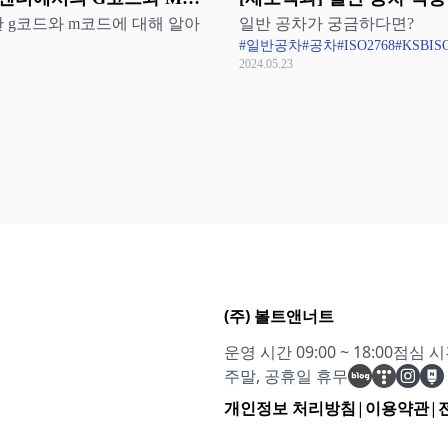
 g코드와 m코드에 대해 알아
일반 공차가 궁금하다면?
ISO 2768과 KS B ISO 276
#일반공차
#공차
#ISO2768
#KSBIS
2024.05.23
(주) 볼트앤너트
운영 시간 09:00 ~ 18:00
점심 시간 
주말, 공휴일 휴무
개인정보 처리방침
|
이용약관
|