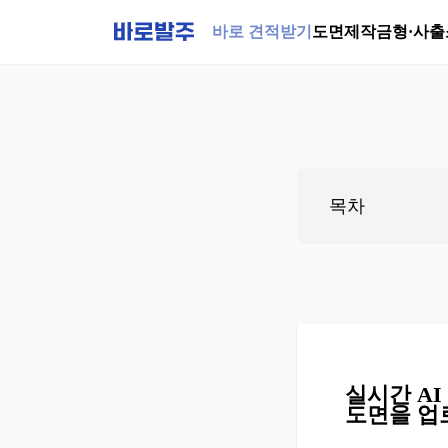
바로 견적받기
도면제작
금형·사출
목차
실시간 A
도면을 업