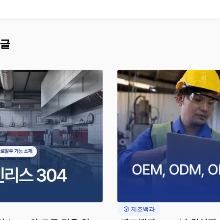
 글
😲 제조백과