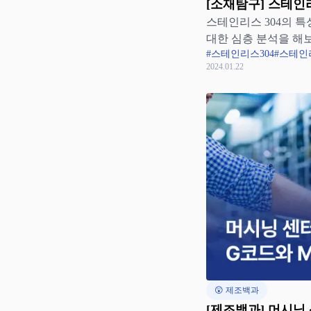
[소재탐구] 스테인리
스테인리스 304의 특
보자
대한 심층 분석을 해
#스테인리스304
#스테인
2024.01.22
😲 제조백과
[제조백과] 머시닝