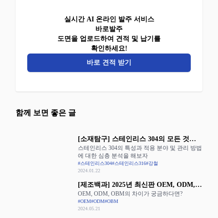
실시간 AI 온라인 발주 서비스
바로발주
도면을 업로드하여 견적 및 납기를
확인하세요!
바로 견적 받기
함께 보면 좋은 글
[소재탐구] 스테인리스 304의 모든 것을
스테인리스 304의 특성과 적용 분야 및 관리 방법
알아보자
에 대한 심층 분석을 해보자
#스테인리스304
#스테인리스316
#강철
2024.01.22
[제조백과] 2025년 최신판 OEM, ODM,
OEM, ODM, OBM의 차이가 궁금하다면?
OBM의 장단점 완벽 정리
#OEM
#ODM
#OBM
2024.05.21