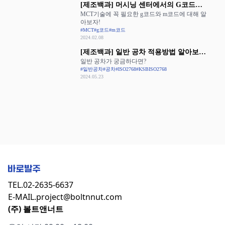
[제조백과] 머시닝 센터에서의 G코드와
MCT기술에 꼭 필요한 g코드와 m코드에 대해 알
M코드 활용
아보자!
#MCT
#g코드
#m코드
2024.02.08
[제조백과] 일반 공차 적용방법 알아보기:
일반 공차가 궁금하다면?
ISO 2768과 KS B ISO 2768
#일반공차
#공차
#ISO2768
#KSBISO2768
2024.05.23
TEL.
02-2635-6637
E-MAIL.
project@boltnnut.com
(주) 볼트앤너트