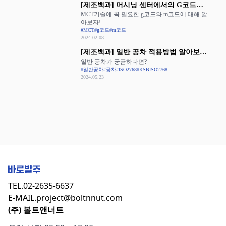
[제조백과] 머시닝 센터에서의 G코드와
MCT기술에 꼭 필요한 g코드와 m코드에 대해 알
M코드 활용
아보자!
#MCT
#g코드
#m코드
2024.02.08
[제조백과] 일반 공차 적용방법 알아보기:
일반 공차가 궁금하다면?
ISO 2768과 KS B ISO 2768
#일반공차
#공차
#ISO2768
#KSBISO2768
2024.05.23
TEL.
02-2635-6637
E-MAIL.
project@boltnnut.com
(주) 볼트앤너트