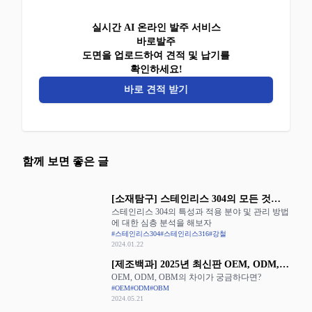
실시간 AI 온라인 발주 서비스
바로발주
도면을 업로드하여 견적 및 납기를
확인하세요!
바로 견적 받기
함께 보면 좋은 글
[소재탐구] 스테인리스 304의 모든 것을
스테인리스 304의 특성과 적용 분야 및 관리 방법
알아보자
에 대한 심층 분석을 해보자
#스테인리스304
#스테인리스316
#강철
2024.01.22
[제조백과] 2025년 최신판 OEM, ODM,
OEM, ODM, OBM의 차이가 궁금하다면?
OBM의 장단점 완벽 정리
#OEM
#ODM
#OBM
2024.05.21