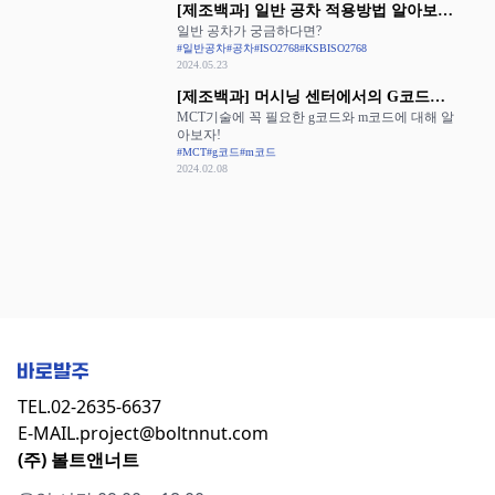
[제조백과] 일반 공차 적용방법 알아보기:
일반 공차가 궁금하다면?
ISO 2768과 KS B ISO 2768
#일반공차
#공차
#ISO2768
#KSBISO2768
2024.05.23
[제조백과] 머시닝 센터에서의 G코드와
MCT기술에 꼭 필요한 g코드와 m코드에 대해 알
M코드 활용
아보자!
#MCT
#g코드
#m코드
2024.02.08
TEL.
02-2635-6637
E-MAIL.
project@boltnnut.com
(주) 볼트앤너트