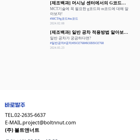
[제조백과] 머시닝 센터에서의 G코드와
MCT기술에 꼭 필요한 g코드와 m코드에 대해 알
M코드 활용
아보자!
#MCT
#g코드
#m코드
2024.02.08
[제조백과] 일반 공차 적용방법 알아보기:
일반 공차가 궁금하다면?
ISO 2768과 KS B ISO 2768
#일반공차
#공차
#ISO2768
#KSBISO2768
2024.05.23
TEL.
02-2635-6637
E-MAIL.
project@boltnnut.com
(주) 볼트앤너트