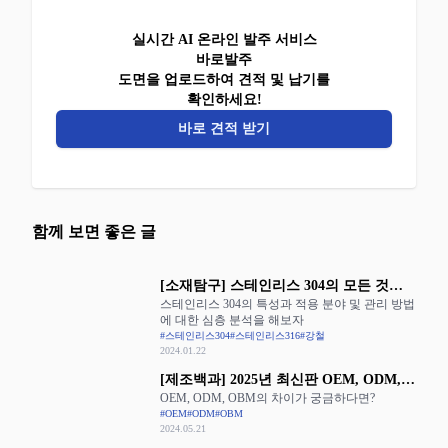
실시간 AI 온라인 발주 서비스
바로발주
도면을 업로드하여 견적 및 납기를
확인하세요!
바로 견적 받기
함께 보면 좋은 글
[소재탐구] 스테인리스 304의 모든 것을
스테인리스 304의 특성과 적용 분야 및 관리 방법
알아보자
에 대한 심층 분석을 해보자
#스테인리스304
#스테인리스316
#강철
2024.01.22
[제조백과] 2025년 최신판 OEM, ODM,
OEM, ODM, OBM의 차이가 궁금하다면?
OBM의 장단점 완벽 정리
#OEM
#ODM
#OBM
2024.05.21