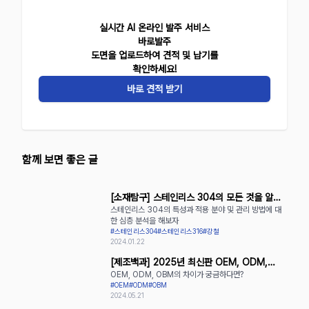
실시간 AI 온라인 발주 서비스
바로발주
도면을 업로드하여 견적 및 납기를
확인하세요!
바로 견적 받기
함께 보면 좋은 글
[소재탐구] 스테인리스 304의 모든 것을 알아
스테인리스 304의 특성과 적용 분야 및 관리 방법에 대
보자
한 심층 분석을 해보자
#스테인리스304
#스테인리스316
#강철
2024.01.22
[제조백과] 2025년 최신판 OEM, ODM,
OEM, ODM, OBM의 차이가 궁금하다면?
OBM의 장단점 완벽 정리
#OEM
#ODM
#OBM
2024.05.21