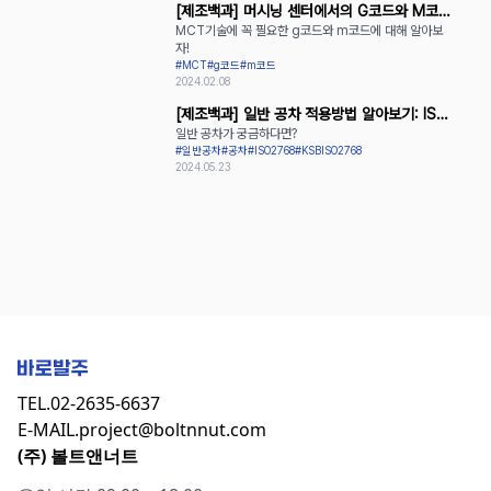
[제조백과] 머시닝 센터에서의 G코드와 M코드
MCT기술에 꼭 필요한 g코드와 m코드에 대해 알아보
활용
자!
#MCT
#g코드
#m코드
2024.02.08
[제조백과] 일반 공차 적용방법 알아보기: ISO
일반 공차가 궁금하다면?
2768과 KS B ISO 2768
#일반공차
#공차
#ISO2768
#KSBISO2768
2024.05.23
TEL.
02-2635-6637
E-MAIL.
project@boltnnut.com
(주) 볼트앤너트